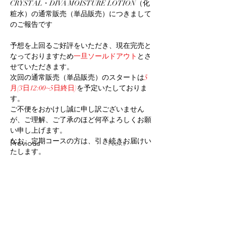
CRYSTAL・DIVA MOISTURE LOTION（化
粧水）の通常販売（単品販売）につきまして
のご報告です
予想を上回るご好評をいただき、現在完売と
なっておりますため
一旦ソールドアウト
とさ
せていただきます。 
次回の通常販売（単品販売）のスタートは
5
月(3日12:00~5日終日)
を予定いたしておりま
す。
ご不便をおかけし誠に申し訳ございません
が、ご理解、ご了承のほど何卒よろしくお願
い申し上げます。
なお、定期コースの方は、引き続きお届けい
Previous
Next
たします。