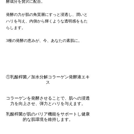
酵成分を贅沢に配合。
発酵の力が肌の角質層にすっと浸透し、潤いと
ハリを与え、内側から輝くような透明感をもた
らします。
3種の発酵の
恵みが、今、あなたの素肌に。
①乳酸桿菌／加水分解コラーゲン発酵液エキ
ス
コラーゲンを発酵させることで、肌への浸透
力を向上させ、弾力とハリを与えます。
乳酸桿菌が肌のバリア機能をサポートし健康
的な肌環境を維持します。