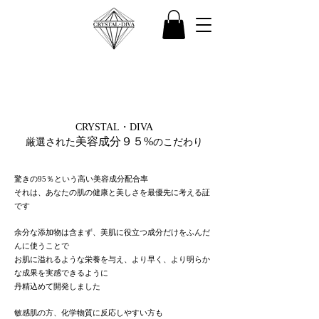
CRYSTAL・DIVA
美容成分９５
%
厳選
された
のこだわり
驚きの95％という高い美容成分配合率
それは、あなたの肌の健康と美しさを最優先に考える証
です
余分な添加物は含まず、美肌に役立つ成分だけをふんだ
んに使うことで
お肌に溢れるような栄養を与え、より早く、より明らか
な成果を実感できるように
丹精込めて開発しました
敏感肌の方、化学物質に反応しやすい方も