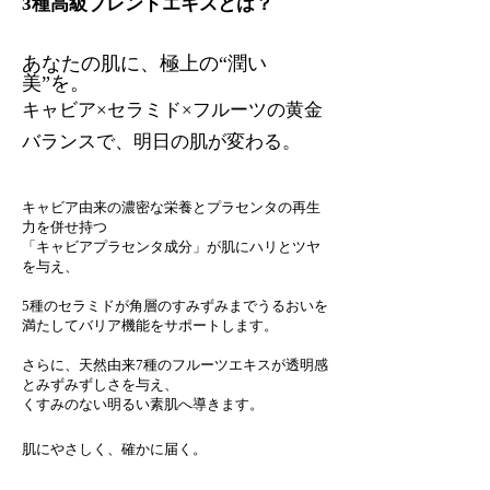
3種高級ブレンドエキスとは？
あなたの肌に、極上の“潤い
美”を。
キャビア×セラミド×フルーツの黄金
バランスで、明日の肌が変わる。
キャビア由来の濃密な栄養とプラセンタの再生
力を併せ持つ
「キャビアプラセンタ成分」が肌にハリとツヤ
を与え、
5種のセラミドが角層のすみずみまでうるおいを
満たしてバリア機能をサポートします。
さらに、天然由来7種のフルーツエキスが透明感
とみずみずしさを与え、
くすみのない明るい素肌へ導きます。
肌にやさしく、確かに届く。