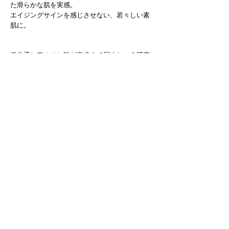
た滑らかな肌を実感。
エイジングサインを感じさせない、若々しい素
肌に。
低分子ヒアルロン酸が真皮まで届くという研究
結果をもとに
美白成分
レイノイン酸＋ヒアルロン酸を結びつ
けることによって、ヒアルロン酸がレチノイン
酸を肌の奥まで引っ張って浸透させます。
Effectiveness