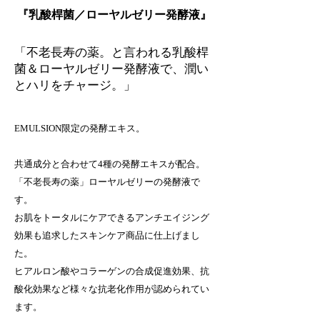
​『
乳酸桿菌／ローヤルゼリー発酵液
』
「
不老長寿の薬。と言われる
乳酸桿
菌＆ローヤルゼリー発酵液で、潤い
とハリをチャージ。」
EMULSION限定の発酵エキス。
共通成分と合わせて4種の発酵エキスが配合。
「不老長寿の薬」ローヤルゼリーの発酵液で
す。
お肌をトータルにケアできるアンチエイジング
効果も追求したスキンケア商品に仕上げまし
た。
ヒアルロン酸やコラーゲンの合成促進効果、抗
酸化効果など様々な抗老化作用が認められてい
ます。