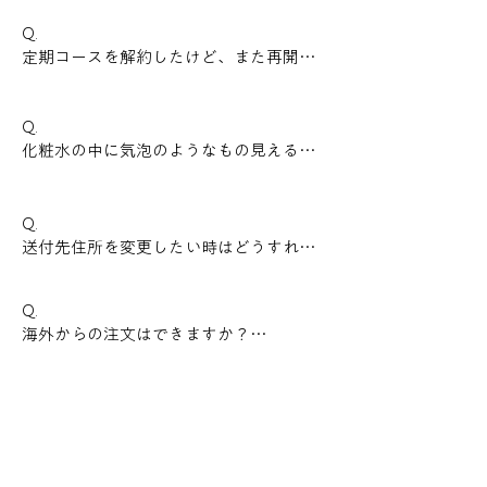
-
Q. 

定期コースを解約したけど、また再開し
たい場合はどうすればいいですか？

-
Q.

化粧水の中に気泡のようなもの見えるの
ですが、問題ないでしょうか？

-
Q.

送付先住所を変更したい時はどうすれば
いいですか？

-
Q. 

海外からの注文はできますか？

-