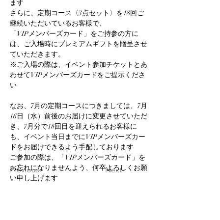
ます
さらに、定期コース〈3点セット〉を18回ご
継続いただいているお客様で、
「VIPメンバーズカード」をご持参の方に
は、ご入場時にプレミアムギフトを贈呈させ
ていただきます。
※ご入場の際は、イベント参加チケットとあ
わせてVIPメンバーズカードをご提示くださ
い
なお、7月の定期コースにつきましては、7月
16日（水）前後のお届けに変更させていただ
き、7月分で18回目を迎えられるお客様に
も、イベント当日までにVIPメンバーズカー
ドをお届けできるよう手配しております
ご参加の際は、「VIPメンバーズカード」を
お忘れになりませんよう、何卒よろしくお願
Previous
Next
い申し上げます