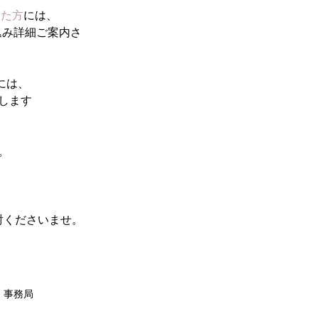
いた方
には、
し込み詳細ご案内さ
には、
たします
。
討くださいませ。
事務局