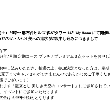
日（土）15時〜 麻布台ヒルズ 森JPタワー 34F Sky Room にて
RYSTAL・DIVA 美への追求 第2次申し込みにつきまして
な方：
〜2024年1月期 定期コース プラチナプレミアム３点セットをお申
お申し込みいただき、抽選の上、参加決定となった方は、定期
送完了までキャンセルができませんのであらかじめご了承くだ
能でございます）
れます「龍玄とし 美しき天空のコンサート」にご参加されて
、イベントにご参加いただけます
金は 4,500円(税込)となります