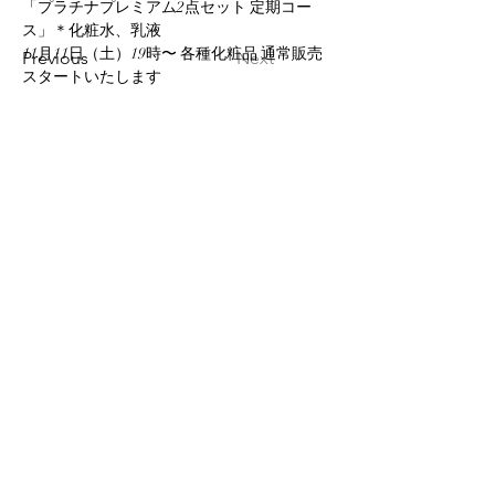
「プラチナプレミアム2点セット 定期コー
ス」＊化粧水、乳液
11月11日（土）19時〜 各種化粧品 通常販売
Previous
Next
スタートいたします