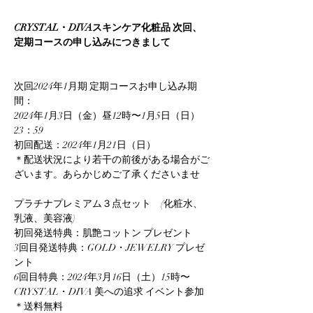
CRYSTAL・DIVAスキンケア化粧品 次回、
定期コースの申し込みにつきまして
次回2024年1月期 定期コースお申し込み期
間：
2024年1月3日（金）昼12時〜1月5日（日）
23：59
初回配送：2024年1月21日（日）
＊配送状況により若干の前後がある場合がご
ざいます。あらかじめご了承くださいませ
プラチナプレミアム３点セット　(化粧水、
乳液、美容液)
初回発送特典：肌艶コットン プレゼント
3回目発送特典：GOLD・JEWELRY プレゼ
ント
6回目特典：2024年3月16日（土）15時〜 
CRYSTAL・DIVA 美への追求 イベント参加
＊送料無料