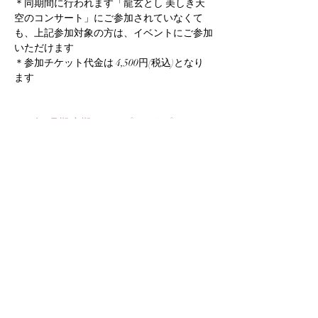
＊同期間に行われます「龍玄とし 美しき天
空のコンサート」にご参加されていなくて
も、上記参加対象の方は、イベントにご参加
いただけます
＊参加チケット代金は 4,500円(税込)となり
ます
2024年1月期 定期コース プラチナプレミアム
３点セット をお申し込みいただいた方
に
は、
2024年1月10日（水）にCRYSTAL・DIVA事
務局よりメールにてイベント申し込み詳細ご
案内させていただきます
2023年10月〜12月 お申し込みいただいてい
る方で、第2次申し込みご希望の方
には、
2024年1月5日（金）までに以下のメールに参
加希望の旨、ご連絡をお願いいたします
cosme@crystal-diva.com
すでに２点セットのお申し込みの方
は３点セ